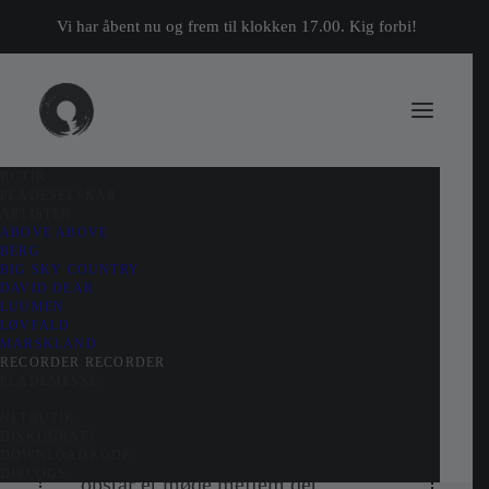
Vi har åbent nu og frem til klokken 17.00. Kig forbi!
BUTIK
PLADESELSKAB
ARTISTER
ABOVE ABOVE
BERG
BIG SKY COUNTRY
DAVID DEAR
LUUMEN
LØVFALD
MARSKLAND
RECORDER RECORDER
PLADEMESSE
NETBUTIK
DISKOGRAFI
I soloprojektet Recorder Recorder
DOWNLOADKODE
DISCOGS
opstår et møde mellem det