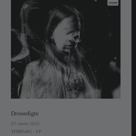
Dronedigte
25. marts 2022
TFM05401 ∙ EP