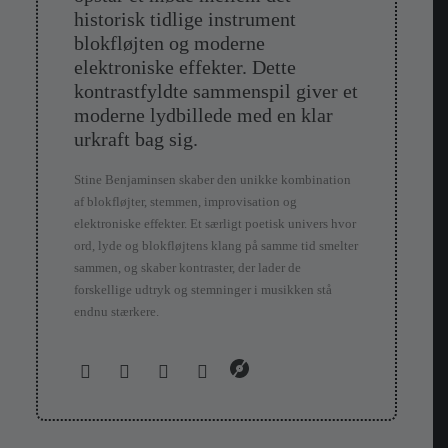
historisk tidlige instrument
blokfløjten og moderne
elektroniske effekter. Dette
kontrastfyldte sammenspil giver et
moderne lydbillede med en klar
urkraft bag sig.
Stine Benjaminsen skaber den unikke kombination
af blokfløjter, stemmen, improvisation og
elektroniske effekter. Et særligt poetisk univers hvor
ord, lyde og blokfløjtens klang på samme tid smelter
sammen, og skaber kontraster, der lader de
forskellige udtryk og stemninger i musikken stå
endnu stærkere.