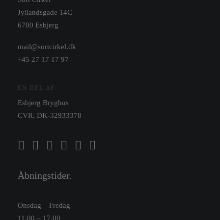
Jyllandsgade 14C
6700 Esbjerg
mail@sortcirkel.dk
+45 27 17 17 97
EN DEL AF
Esbjerg Bryghus
CVR. DK-32933378
Åbningstider.
Onsdag – Fredag
11.00 – 17.00