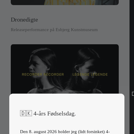
Dronedigte
Releaseperformance på Esbjerg Kunstmuseum
🇩🇰 4-års Fødselsdag.
Legende Legende
Officiel musikvideo
Den 8. august 2026 holder jeg (lidt forsinket) 4-