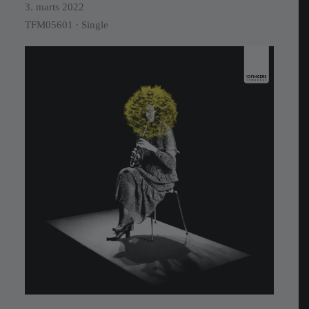
3. marts 2022
TFM05601 ∙ Single